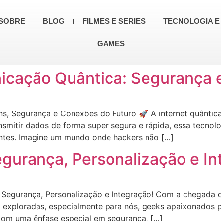
SOBRE
BLOG
FILMES E SERIES
TECNOLOGIA E
GAMES
icação Quântica: Segurança e
s, Segurança e Conexões do Futuro 🚀 A internet quântica
smitir dados de forma super segura e rápida, essa tecnolog
ntes. Imagine um mundo onde hackers não […]
egurança, Personalização e I
: Segurança, Personalização e Integração! Com a chegada 
exploradas, especialmente para nós, geeks apaixonados por
 com uma ênfase especial em segurança, […]