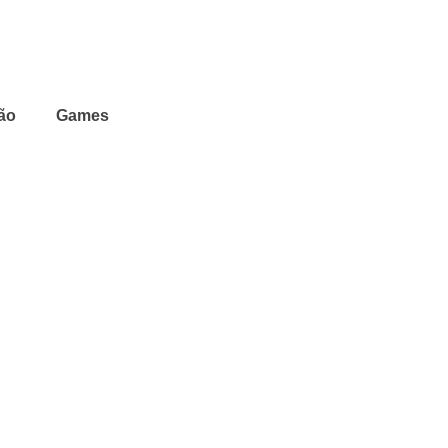
ão
Games