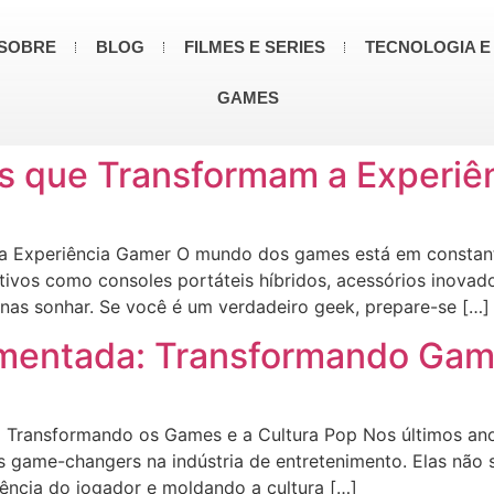
SOBRE
BLOG
FILMES E SERIES
TECNOLOGIA E
GAMES
es que Transformam a Experiê
a Experiência Gamer O mundo dos games está em constante
tivos como consoles portáteis híbridos, acessórios inovado
nas sonhar. Se você é um verdadeiro geek, prepare-se […]
umentada: Transformando Gam
Transformando os Games e a Cultura Pop Nos últimos anos, 
game-changers na indústria de entretenimento. Elas não s
ência do jogador e moldando a cultura […]