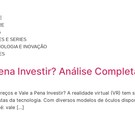
E
RE
G
ES E SERIES
OLOGIA E INOVAÇÃO
ES
ena Investir? Análise Complet
reços e Vale a Pena Investir? A realidade virtual (VR) tem
astas da tecnologia. Com diversos modelos de óculos dispo
é: vale […]