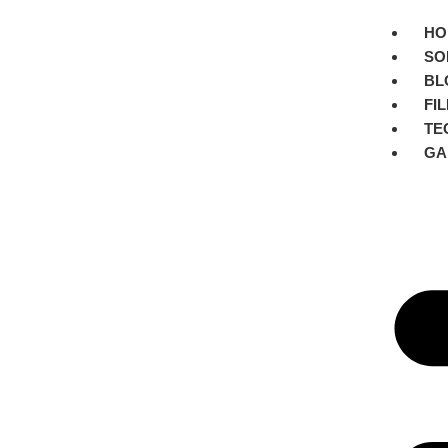
HO
SO
BL
FI
TE
GA