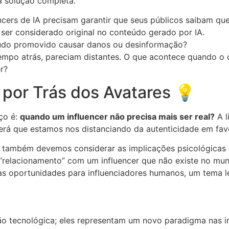
a solução completa.
ers de IA precisam garantir que seus públicos saibam que 
er considerado original no conteúdo gerado por IA.
do promovido causar danos ou desinformação?
mpo atrás, pareciam distantes. O que acontece quando o q
r?
 por Trás dos Avatares 💡
ço é:
quando um influencer não precisa mais ser real?
A l
 será que estamos nos distanciando da autenticidade em f
 também devemos considerar as implicações psicológicas d
“relacionamento” com um influencer que não existe no mun
r as oportunidades para influenciadores humanos, um tema 
o tecnológica; eles representam um novo paradigma nas in