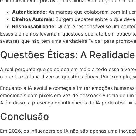
é um movimento positivo, mas ainda está longe de ser um
Autenticidade:
As marcas que colaboram com influenc
Direitos Autorais:
Surgem debates sobre o que deve s
Responsabilidade:
Quem é responsável se um conteú
Esses elementos levantam questões que, até bem pouco te
avatares que não têm uma verdadeira “vida” para promove
Questões Éticas: A Realidade
A real pergunta que se coloca em meio a todo esse alvoro
o que traz à tona diversas questões éticas. Por exemplo,
Enquanto a IA evolui e começa a imitar emoções humanas,
emocionais com pixels em vez de pessoas? A ideia de um 
Além disso, a presença de influencers de IA pode obstrui
Conclusão
Em 2026, os influencers de IA não são apenas uma inovaçã