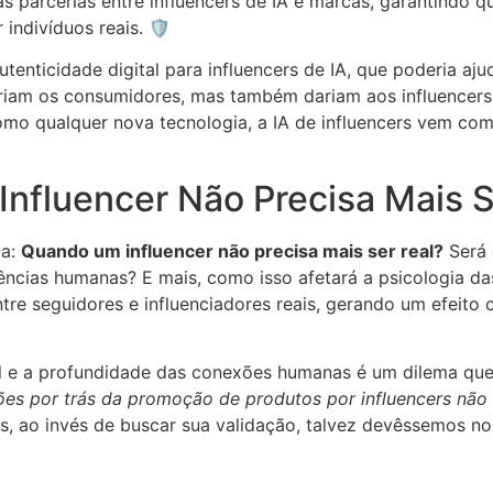
as parcerias entre influencers de IA e marcas, garantindo
ndivíduos reais. 🛡️
enticidade digital para influencers de IA, que poderia aju
riam os consumidores, mas também dariam aos influence
omo qualquer nova tecnologia, a IA de influencers vem com
nfluencer Não Precisa Mais S
ca:
Quando um influencer não precisa mais ser real?
Será 
ncias humanas? E mais, como isso afetará a psicologia das 
tre seguidores e influenciadores reais, gerando um efeit
tal e a profundidade das conexões humanas é um dilema qu
ões por trás da promoção de produtos por influencers nã
, ao invés de buscar sua validação, talvez devêssemos no