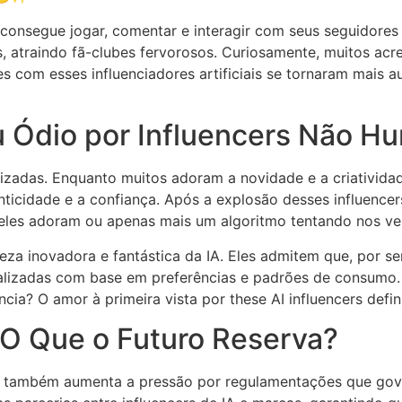
 consegue jogar, comentar e interagir com seus seguidores
os, atraindo fã-clubes fervorosos. Curiosamente, muitos ac
ões com esses influenciadores artificiais se tornaram mais
u Ódio por Influencers Não H
larizadas. Enquanto muitos adoram a novidade e a criativi
nticidade e a confiança. Após a explosão desses influence
 eles adoram ou apenas mais um algoritmo tentando nos ve
eza inovadora e fantástica da IA. Eles admitem que, por s
izadas com base em preferências e padrões de consumo. A 
ência? O amor à primeira vista por these AI influencers def
O Que o Futuro Reserva?
e, também aumenta a pressão por regulamentações que gov