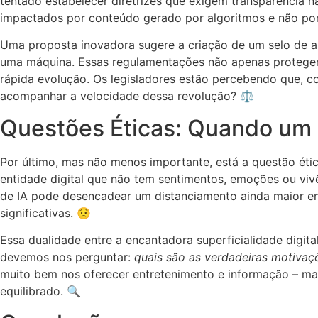
tentado estabelecer diretrizes que exigem transparência n
impactados por conteúdo gerado por algoritmos e não por i
Uma proposta inovadora sugere a criação de um selo de aut
uma máquina. Essas regulamentações não apenas protege
rápida evolução. Os legisladores estão percebendo que, c
acompanhar a velocidade dessa revolução? ⚖️
Questões Éticas: Quando um I
Por último, mas não menos importante, está a questão éti
entidade digital que não tem sentimentos, emoções ou vivê
de IA pode desencadear um distanciamento ainda maior en
significativas. 😟
Essa dualidade entre a encantadora superficialidade digi
devemos nos perguntar:
quais são as verdadeiras motivaç
muito bem nos oferecer entretenimento e informação – mas
equilibrado. 🔍