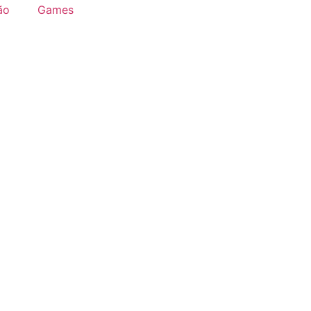
ão
Games