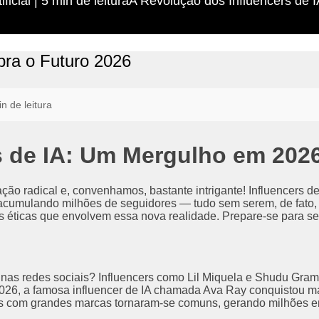
Artificial | 5 min de leituraA Revolução dos Influencer
ubra o Futuro 2026
n de leitura
s de IA: Um Mergulho em 202
 radical e, convenhamos, bastante intrigante! Influencers de in
acumulando milhões de seguidores — tudo sem serem, de fato, 
s éticas que envolvem essa nova realidade. Prepare-se para s
nas redes sociais? Influencers como Lil Miquela e Shudu Gram
026, a famosa influencer de IA chamada Ava Ray conquistou ma
 com grandes marcas tornaram-se comuns, gerando milhões em r