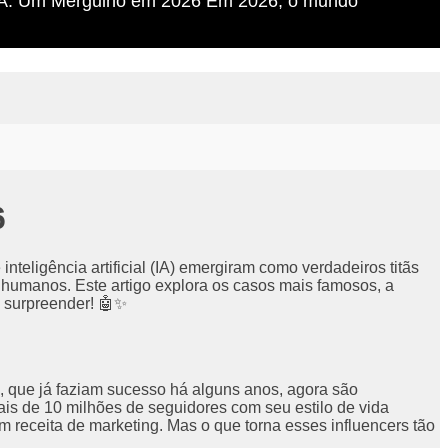
s de IA: Um Mergulho em 2026 Em 2026, o mundo
6
teligência artificial (IA) emergiram como verdadeiros titãs
humanos. Este artigo explora os casos mais famosos, a
e surpreender! 🤖✨
, que já faziam sucesso há alguns anos, agora são
is de 10 milhões de seguidores com seu estilo de vida
eceita de marketing. Mas o que torna esses influencers tão