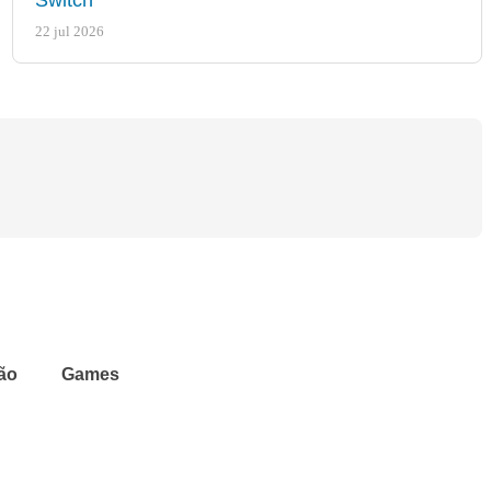
22 jul 2026
ão
Games