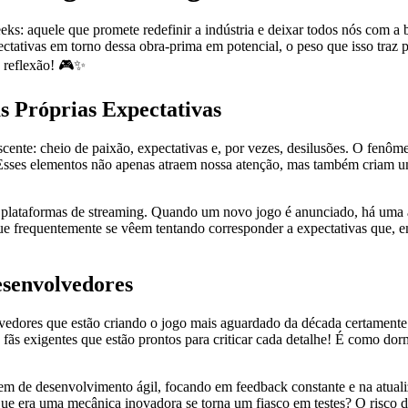
eks: aquele que promete redefinir a indústria e deixar todos nós com a 
tativas em torno dessa obra-prima em potencial, o peso que isso traz pa
e reflexão! 🎮✨
 Próprias Expectativas
te: cheio de paixão, expectativas e, por vezes, desilusões. O fenôme
Esses elementos não apenas atraem nossa atenção, mas também criam um
plataformas de streaming. Quando um novo jogo é anunciado, há uma ava
e frequentemente se vêem tentando corresponder a expectativas que, em
esenvolvedores
dores que estão criando o jogo mais aguardado da década certamente t
e fãs exigentes que estão prontos para criticar cada detalhe! É como d
em de desenvolvimento ágil, focando em feedback constante e na atuali
ue era uma mecânica inovadora se torna um fiasco em testes? O risco d