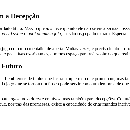
om a Decepção
dado título. Mas, o que acontece quando ele não se encaixa nas nossas 
radical sobre o qual ninguém fala
, mas todos já participaram. Especia
no jogo com uma mentalidade aberta. Muitas vezes, é preciso lembrar q
 expectativas exorbitantes, abrimos espaço para redescobrir o que rea
o Futuro
s. Lembremos de títulos que ficaram aquém do que prometiam, mas ta
ada jogo que se tornou um fiasco pode servir como um lembrete de que 
il para jogos inovadores e criativos, mas também para decepções. Cont
ue, por trás das promessas, existe a capacidade de criar mundos incrív