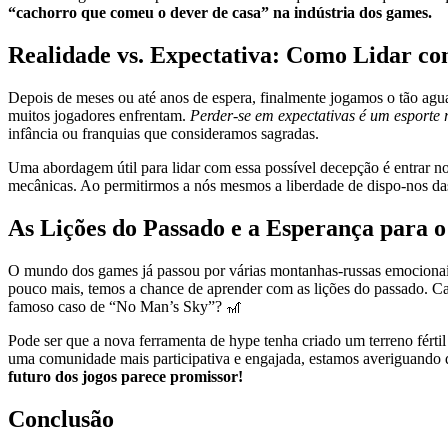
“cachorro que comeu o dever de casa” na indústria dos games.
Realidade vs. Expectativa: Como Lidar c
Depois de meses ou até anos de espera, finalmente jogamos o tão aguar
muitos jogadores enfrentam.
Perder-se em expectativas é um esporte 
infância ou franquias que consideramos sagradas.
Uma abordagem útil para lidar com essa possível decepção é entrar 
mecânicas. Ao permitirmos a nós mesmos a liberdade de dispo-nos das
As Lições do Passado e a Esperança para 
O mundo dos games já passou por várias montanhas-russas emocionai
pouco mais, temos a chance de aprender com as lições do passado. C
famoso caso de “No Man’s Sky”? 🎢
Pode ser que a nova ferramenta de hype tenha criado um terreno fért
uma comunidade mais participativa e engajada, estamos averiguando q
futuro dos jogos parece promissor!
Conclusão