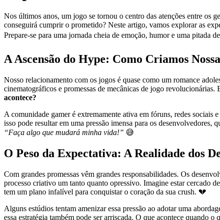
Nos últimos anos, um jogo se tornou o centro das atenções entre os ge
conseguirá cumprir o prometido? Neste artigo, vamos explorar as expec
Prepare-se para uma jornada cheia de emoção, humor e uma pitada d
A Ascensão do Hype: Como Criamos Nossas
Nosso relacionamento com os jogos é quase como um romance adolescen
cinematográficos e promessas de mecânicas de jogo revolucionárias. 
acontece?
A comunidade gamer é extremamente ativa em fóruns, redes sociais e 
isso pode resultar em uma pressão imensa para os desenvolvedores, qu
“Faça algo que mudará minha vida!”
😅
O Peso da Expectativa: A Realidade dos D
Com grandes promessas vêm grandes responsabilidades. Os desenvolve
processo criativo um tanto quanto opressivo. Imagine estar cercado d
tem um plano infalível para conquistar o coração da sua crush. 💔
Alguns estúdios tentam amenizar essa pressão ao adotar uma abordag
essa estratégia também pode ser arriscada. O que acontece quando o q