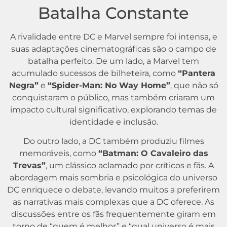
Batalha Constante
A rivalidade entre DC e Marvel sempre foi intensa, e
suas adaptações cinematográficas são o campo de
batalha perfeito. De um lado, a Marvel tem
acumulado sucessos de bilheteira, como
“Pantera
Negra”
e
“Spider-Man: No Way Home”
, que não só
conquistaram o público, mas também criaram um
impacto cultural significativo, explorando temas de
identidade e inclusão.
Do outro lado, a DC também produziu filmes
memoráveis, como
“Batman: O Cavaleiro das
Trevas”
, um clássico aclamado por críticos e fãs. A
abordagem mais sombria e psicológica do universo
DC enriquece o debate, levando muitos a preferirem
as narrativas mais complexas que a DC oferece. As
discussões entre os fãs frequentemente giram em
torno de “quem é melhor” e “qual universo é mais