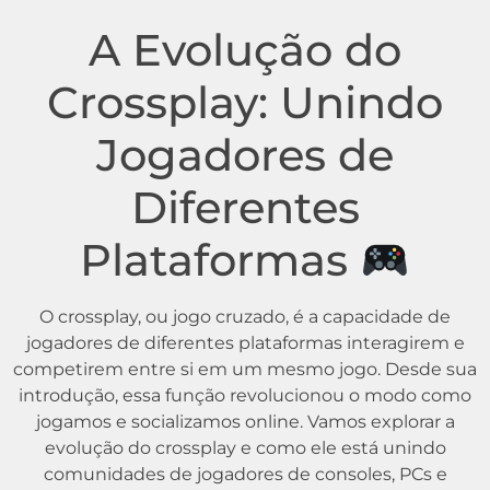
A Evolução do
Crossplay: Unindo
Jogadores de
Diferentes
Plataformas
O crossplay, ou jogo cruzado, é a capacidade de
jogadores de diferentes plataformas interagirem e
competirem entre si em um mesmo jogo. Desde sua
introdução, essa função revolucionou o modo como
jogamos e socializamos online. Vamos explorar a
evolução do crossplay e como ele está unindo
comunidades de jogadores de consoles, PCs e