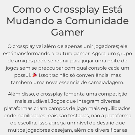
Como o Crossplay Está
Mudando a Comunidade
Gamer
O crossplay vai além de apenas unir jogadores; ele
está transformando a cultura gamer. Agora, um grupo
de amigos pode se reunir para jogar uma noite de
jogos sem se preocupar com qual console cada um
possui.
Isso traz não só conveniência, mas
também uma nova essência de camaradagem.
Além disso, o crossplay fomenta uma competição
mais saudável. Jogos que integram diversas
plataformas criam campos de jogo mais equilibrados,
onde habilidades reais são testadas, não a plataforma
de escolha. Isso agrega um nível de desafio que
muitos jogadores desejam, além de diversificar as