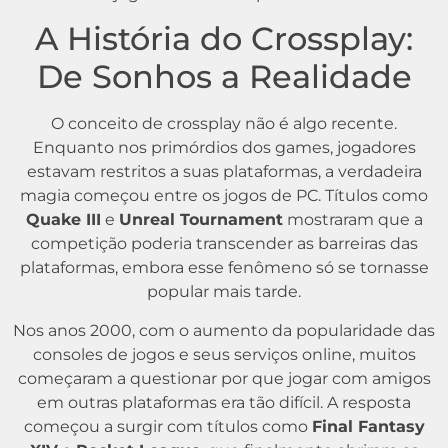
A História do Crossplay:
De Sonhos a Realidade
O conceito de crossplay não é algo recente.
Enquanto nos primórdios dos games, jogadores
estavam restritos a suas plataformas, a verdadeira
magia começou entre os jogos de PC. Títulos como
Quake III
e
Unreal Tournament
mostraram que a
competição poderia transcender as barreiras das
plataformas, embora esse fenômeno só se tornasse
popular mais tarde.
Nos anos 2000, com o aumento da popularidade das
consoles de jogos e seus serviços online, muitos
começaram a questionar por que jogar com amigos
em outras plataformas era tão difícil. A resposta
começou a surgir com títulos como
Final Fantasy