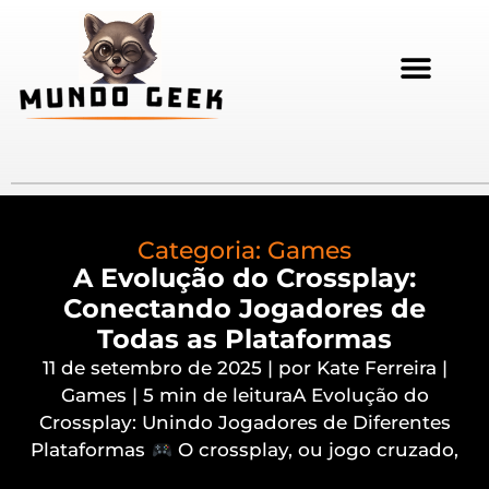
Categoria:
Games
A Evolução do Crossplay:
Conectando Jogadores de
Todas as Plataformas
11 de setembro de 2025 | por Kate Ferreira |
Games | 5 min de leituraA Evolução do
Crossplay: Unindo Jogadores de Diferentes
Plataformas
O crossplay, ou jogo cruzado,