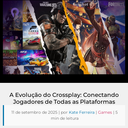
A Evolução do Crossplay: Conectando
Jogadores de Todas as Plataformas
11 de setembro de 2025 | por
Kate Ferreira
|
Games
| 5
min de leitura