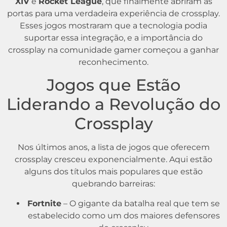
XIV
e
Rocket League
, que finalmente abriram as
portas para uma verdadeira experiência de crossplay.
Esses jogos mostraram que a tecnologia podia
suportar essa integração, e a importância do
crossplay na comunidade gamer começou a ganhar
reconhecimento.
Jogos que Estão
Liderando a Revolução do
Crossplay
Nos últimos anos, a lista de jogos que oferecem
crossplay cresceu exponencialmente. Aqui estão
alguns dos títulos mais populares que estão
quebrando barreiras:
Fortnite
– O gigante da batalha real que tem se
estabelecido como um dos maiores defensores