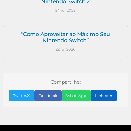
Nintendo Switch 2
24 jul 2026
“Como Aproveitar ao Máximo Seu
Nintendo Switch”
22 jul 2026
Compartilhe:
Twitter/X
Facebook
WhatsApp
LinkedIn